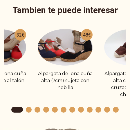
Tambien te puede interesar
32€
48€
e lona cuña
Alpargata de lona cuña
Alpargata 
ra al talón
alta (7cm) sujeta con
alta co
hebilla
cruzadi
cho