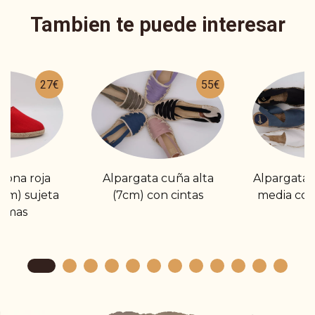
Tambien te puede interesar
27€
55€
lona roja
Alpargata cuña alta
Alpargata 
6cm) sujeta
(7cm) con cintas
media con 
gomas