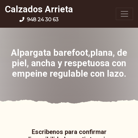
Calzados Arrieta
948 24 30 63
Alpargata barefoot,plana, de
piel, ancha y respetuosa con
empeine regulable con lazo.
Escribenos para confirmar