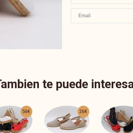
Tambien te puede interesa
26€
56€