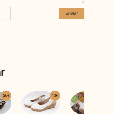
Enviar
r
40€
26€