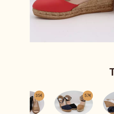
57€
56€