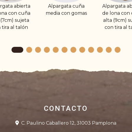
lpargata cuña
Alpargata abierta
Alpargata 
edia con gomas
de lona con cuña
cuña med
alta (9cm) sujeta
tira al 
con tira al talón
CONTACTO
C. Paulino Caballero 12, 31003 Pamplona