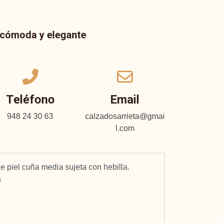
a cómoda y elegante
Teléfono
Email
948 24 30 63
calzadosarrieta@gmai
l.com