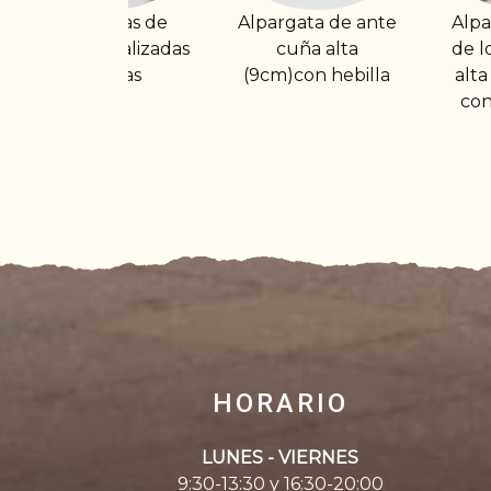
Alpargata de ante
Alpargata abierta
A
cuña alta
de lona con cuña
m
(9cm)con hebilla
alta (7cm) sujeta
con tira al talón
HORARIO
LUNES - VIERNES
9:30-13:30 y 16:30-20:00