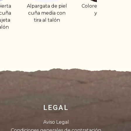
de piel
Colores especiales
Alpargata cuña
ia con
y sedas
media con tira al
talón
talón roja
LEGAL
Aviso Legal
Condiciones generales de contratación