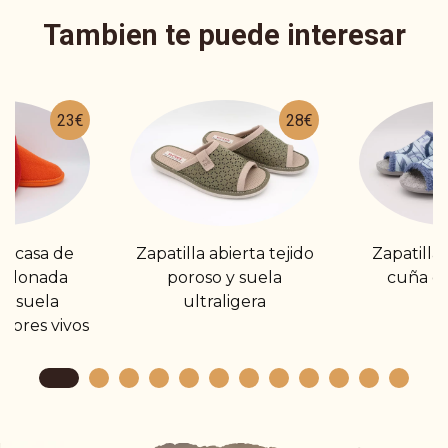
Tambien te puede interesar
23€
28€
de casa de
Zapatilla abierta tejido
Zapatilla
talonada
poroso y suela
cuña e
n suela
ultraligera
olores vivos