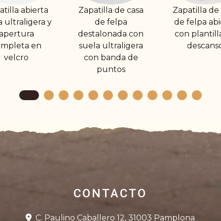
apatilla de casa
Zapatilla de casa
Zapatilla
de felpa
de felpa abierta
cerrada.
estalonada con
con plantilla de
esc
uela ultraligera
descanso
con banda de
puntos
CONTACTO
C. Paulino Caballero 12, 31003 Pamplona