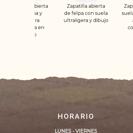
Zapatilla abierta
Zapatilla abierta
Z
de felpa con suela
suela ultraligera y
ultraligera y dibujo
apertura
d
completa en
s
velcro
HORARIO
LUNES - VIERNES