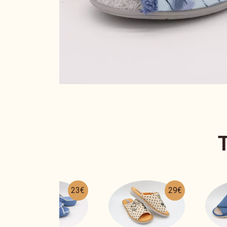
29€
25€