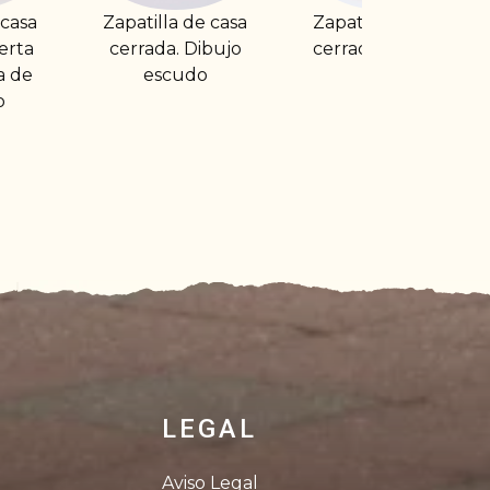
 de casa
Zapatilla de casa
Zapatilla de casa
 Dibujo
cerrada con lazo
abierta estampad
udo
corazón con suel
ultraligera
LEGAL
Aviso Legal