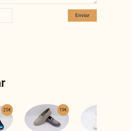
Enviar
r
19€
16€
26€