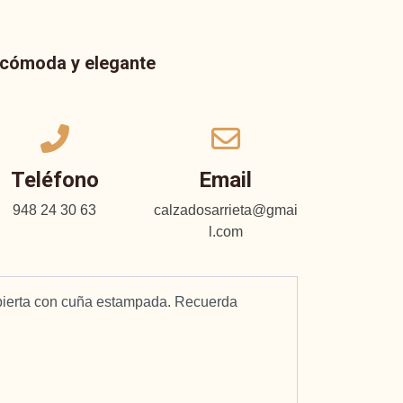
a cómoda y elegante
Teléfono
Email
948 24 30 63
calzadosarrieta@gmai
l.com