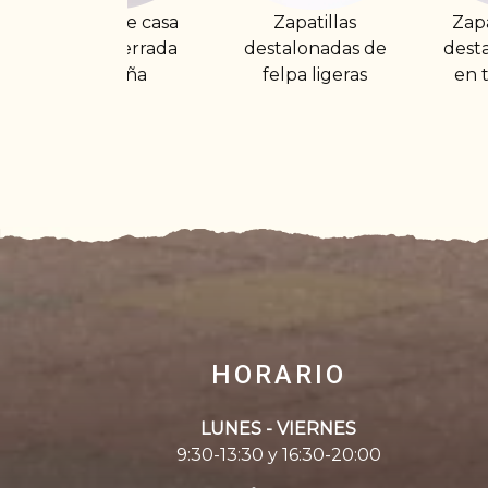
Zapatillas
Zapatilla de casa
destalonadas de
destalonada plana
d
felpa ligeras
en tejido poroso
HORARIO
LUNES - VIERNES
9:30-13:30 y 16:30-20:00