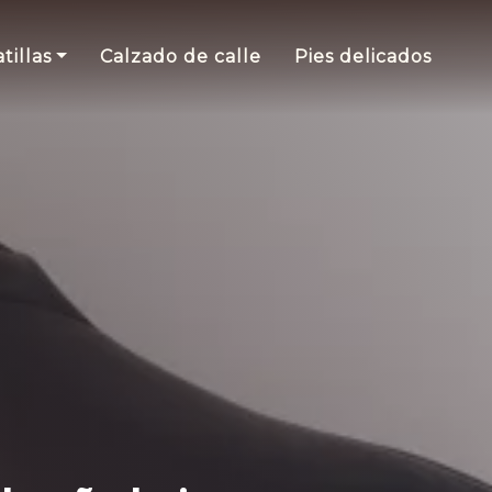
tillas
Calzado de calle
Pies delicados