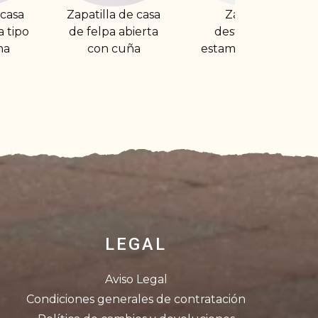
 de casa
Zapatilla
Zapatilla de casa
 abierta
destalonada
abierta estampad
cuña
estampado buho
topos con suela
ultraligera
LEGAL
Aviso Legal
Condiciones generales de contratación