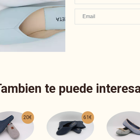
Tambien te puede interesa
61€
26€