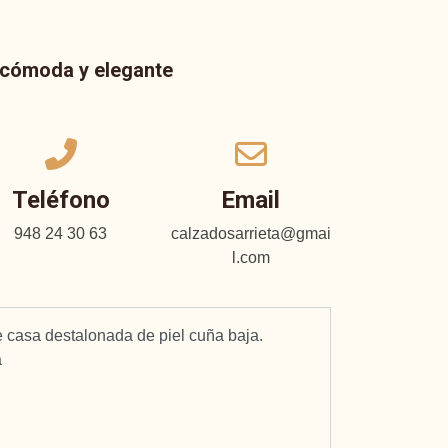
a cómoda y elegante
Teléfono
Email
948 24 30 63
calzadosarrieta@gmai
l.com