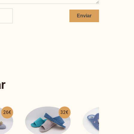
Enviar
r
32€
26€
23