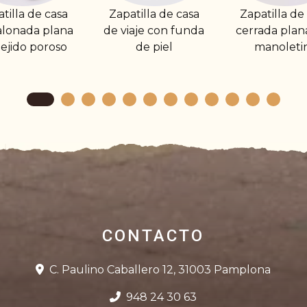
Zapatilla de casa
Zapatilla de casa
Zapatilla
e viaje con funda
cerrada plana tipo
de felpa
de piel
manoletina
con 
CONTACTO
C. Paulino Caballero 12, 31003 Pamplona
948 24 30 63