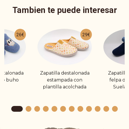
Tambien te puede interesar
26€
29€
estalonada
Zapatilla destalonada
Zapatilla
do buho
estampada con
felpa de
plantilla acolchada
Suela 