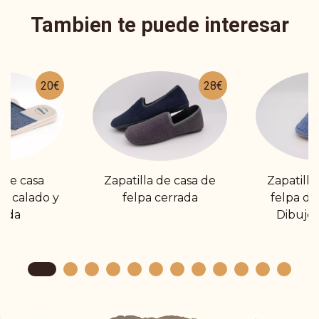
Tambien te puede interesar
20€
28€
 de casa
Zapatilla de casa de
Zapatilla
do calado y
felpa cerrada
felpa de
zada
Dibujo