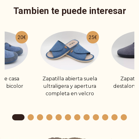
Tambien te puede interesar
20€
25€
 de casa
Zapatilla abierta suela
Zapatil
a bicolor
ultraligera y apertura
destalona
completa en velcro