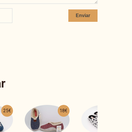
Enviar
r
18€
31€
23€