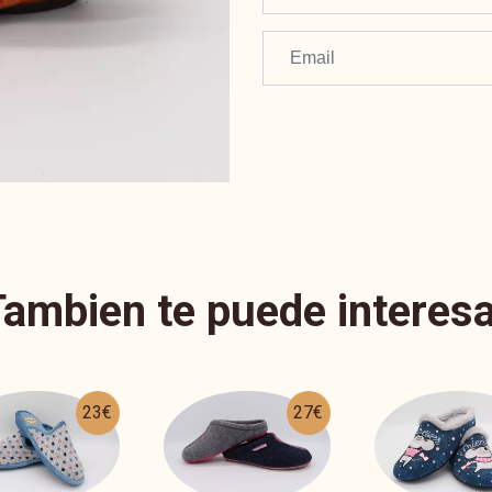
Tambien te puede interesa
27€
25€