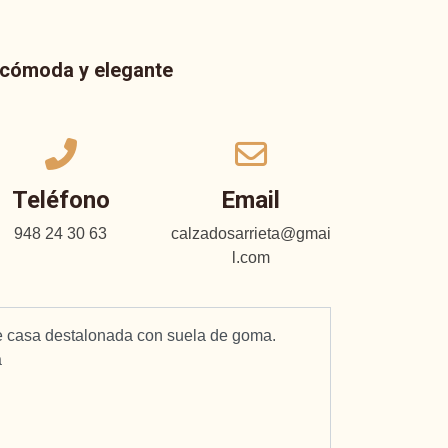
a cómoda y elegante
Teléfono
Email
948 24 30 63
calzadosarrieta@gmai
l.com