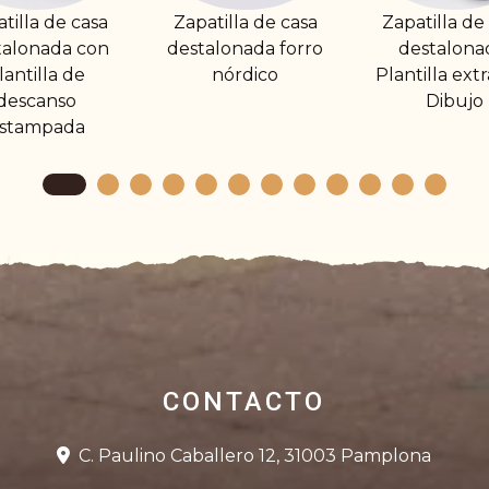
apatilla de casa
Zapatilla de casa
Zapatilla
estalonada forro
destalonada.
cerrad
nórdico
Plantilla extraíble.
borr
Dibujo
CONTACTO
C. Paulino Caballero 12, 31003 Pamplona