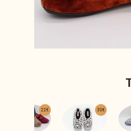
30€
23€