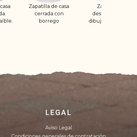
 de casa
Zapatilla
Zapatilla
a con
destalonada
destalonada
ego
dibujo Dálmata
dibujo buho
LEGAL
Aviso Legal
Condiciones generales de contratación