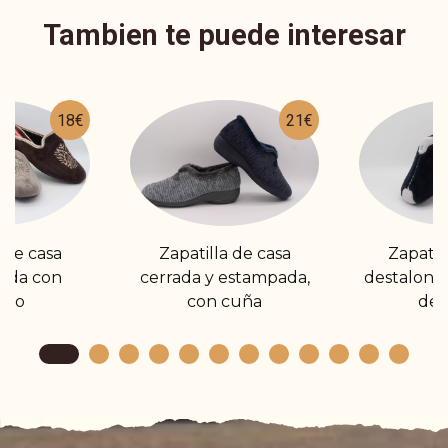
Tambien te puede interesar
18€
21€
 de casa
Zapatilla de casa
Zapatil
ada con
cerrada y estampada,
destalona
udo
con cuña
de