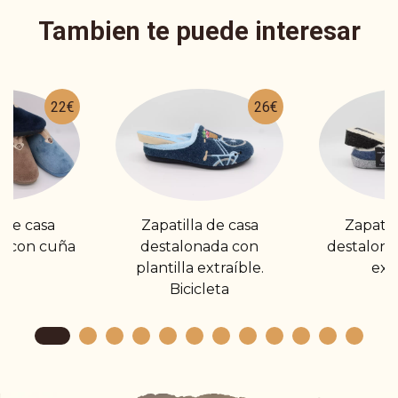
Tambien te puede interesar
22€
26€
de casa
Zapatilla de casa
Zapatilla
 con cuña
destalonada con
destalonada
plantilla extraíble.
extra
Bicicleta