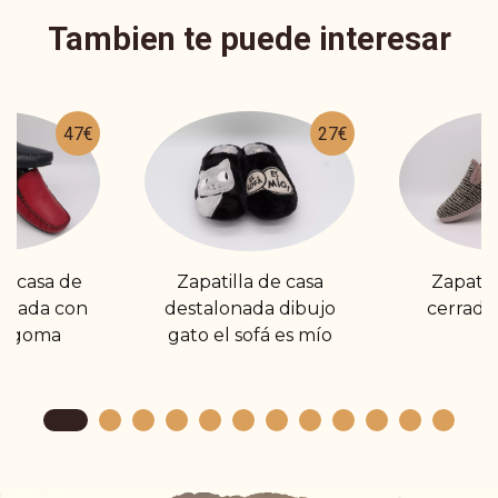
Tambien te puede interesar
47€
27€
de casa de
Zapatilla de casa
Zapatil
lonada con
destalonada dibujo
cerrada
de goma
gato el sofá es mío