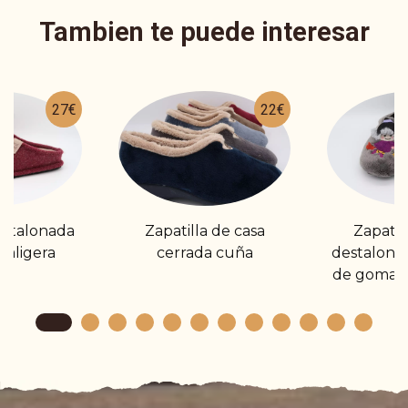
Tambien te puede interesar
27€
22€
estalonada
Zapatilla de casa
Zapatil
raligera
cerrada cuña
destalona
de goma. 