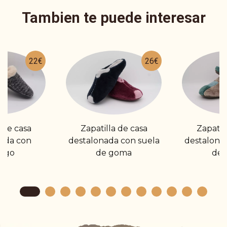
Tambien te puede interesar
22€
26€
 de casa
Zapatilla de casa
Zapatil
ada con
destalonada con suela
destalona
rego
de goma
de