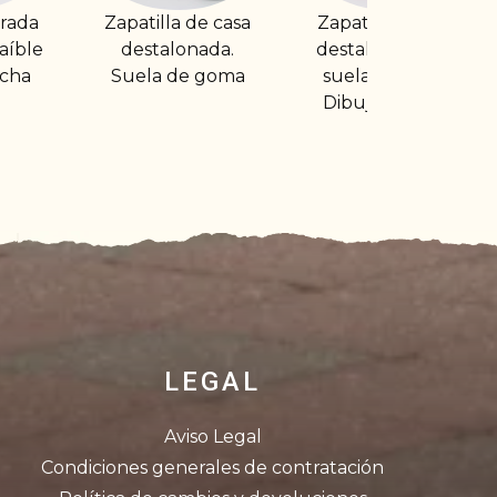
de casa
Zapatilla de casa
Zapatilla de casa
nada.
destalonada con
cerrada. Clásica
 goma
suela de goma.
Dibujo corazón
LEGAL
Aviso Legal
Condiciones generales de contratación