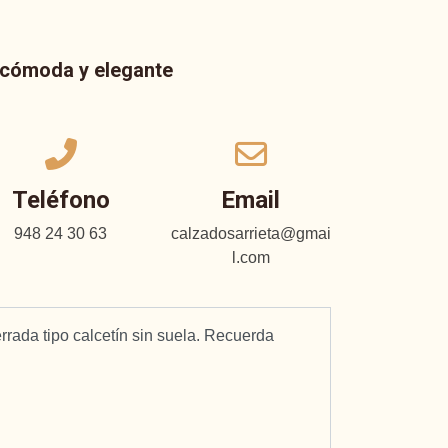
a cómoda y elegante
Teléfono
Email
948 24 30 63
calzadosarrieta@gmai
l.com