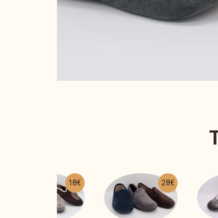
28€
24€