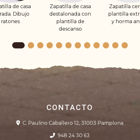
patilla de casa
Zapatilla cerrada
Zapatilla 
estalonada con
plantilla extraíble
destalo
plantilla de
y horma ancha
Suela de
descanso
CONTACTO
C. Paulino Caballero 12, 31003 Pamplona
948 24 30 63