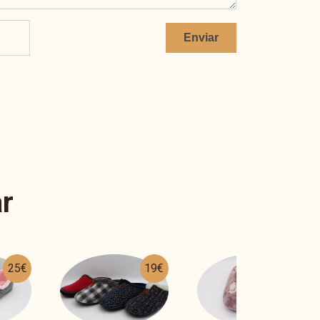
Enviar
r
19€
27€
22€