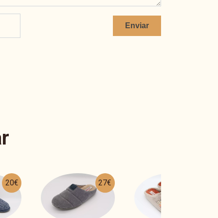
Enviar
r
27€
28€
14€