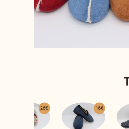
16€
26€