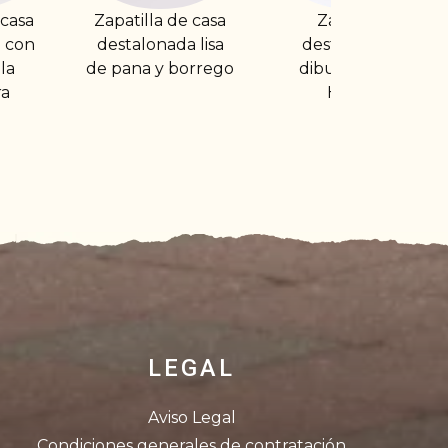
 de casa
Zapatilla
Zapatilla cerrada
da lisa
destalonada
tipo calcetín sin
 borrego
dibujo Sweet
suela
Home
LEGAL
Aviso Legal
Condiciones generales de contratación