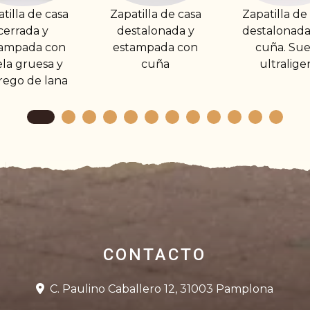
apatilla de casa
Zapatilla de casa
Zapatilla
destalonada y
destalonada con
destalona
estampada con
cuña. Suela
de pana y
cuña
ultraligera
CONTACTO
C. Paulino Caballero 12, 31003 Pamplona