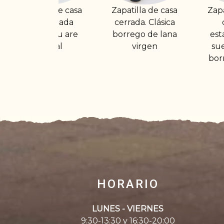
Zapatilla de casa
Zapatilla de casa
Z
cerrada. Clásica
cerrada y
borrego de lana
estampada con
virgen
suela gruesa y
borrego de lana
HORARIO
LUNES - VIERNES
9:30-13:30 y 16:30-20:00