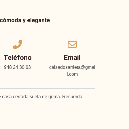
a cómoda y elegante
Teléfono
Email
948 24 30 63
calzadosarrieta@gmai
l.com