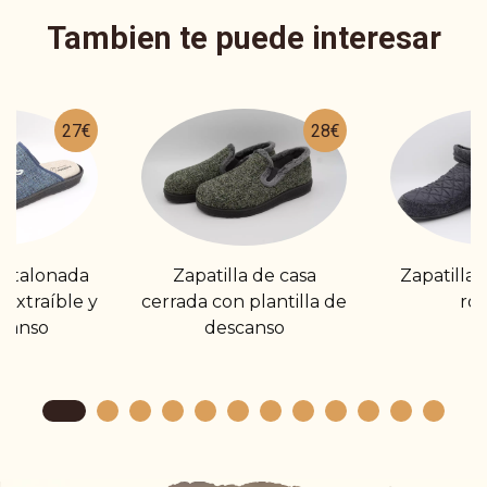
Tambien te puede interesar
27€
28€
estalonada
Zapatilla de casa
Zapatilla
 extraíble y
cerrada con plantilla de
ro
canso
descanso