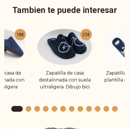
Tambien te puede interesar
18€
25€
de casa de
Zapatilla de casa
Zapatilla
lonada con
destalonada con suela
plantilla 
raligera
ultraligera. Dibujo bici
Y