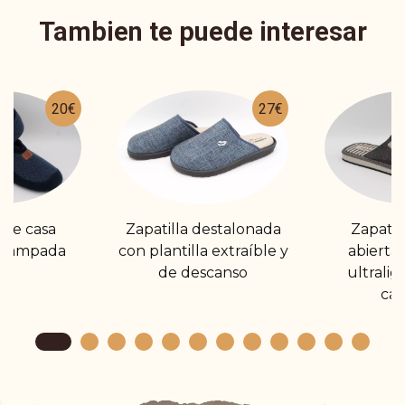
Tambien te puede interesar
20€
27€
 de casa
Zapatilla destalonada
Zapatil
estampada
con plantilla extraíble y
abierta
de descanso
ultralig
cal