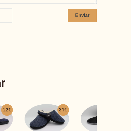
Enviar
r
31€
25€
31€