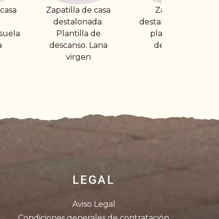
de casa
Zapatilla
Zapatilla abierta
nada.
destalonada con
con suela
a de
plantilla de
ultraligera dibujo
. Lana
descanso
en
LEGAL
Aviso Legal
Condiciones generales de contratación