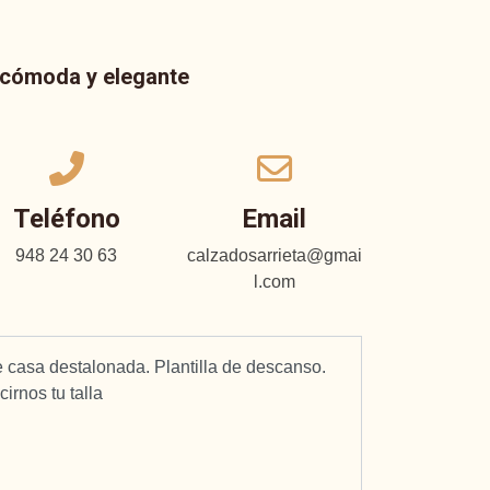
a cómoda y elegante
Teléfono
Email
948 24 30 63
calzadosarrieta@gmai
l.com