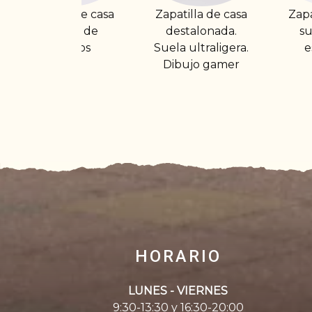
Zapatilla de casa
Zapatilla cerrada
Za
destalonada.
suela gruesa
Suela ultraligera.
estampada
Dibujo gamer
bo
HORARIO
LUNES - VIERNES
9:30-13:30 y 16:30-20:00