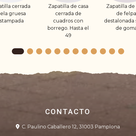
patilla de casa
Zapatilla de casa
Zapatilla 
cerrada de
de felpa
destalo
cuadros con
destalonada suela
Plantill
rrego. Hasta el
de goma
descanso
49
virg
CONTACTO
C. Paulino Caballero 12, 31003 Pamplona