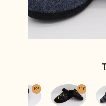
31€
17€