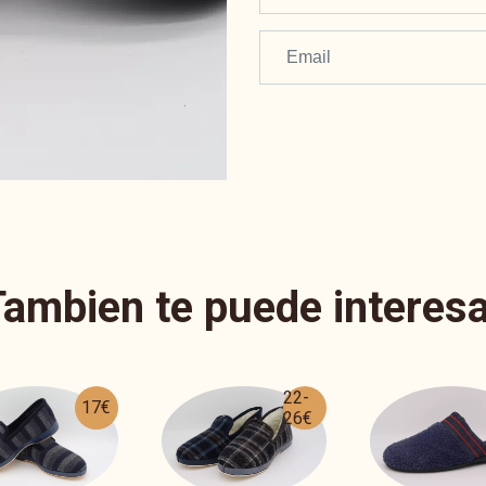
Tambien te puede interesa
22-
22€
26€