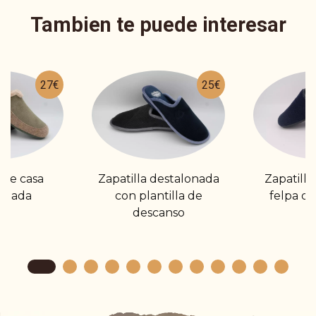
Tambien te puede interesar
27€
25€
 de casa
Zapatilla destalonada
Zapatilla
onada
con plantilla de
felpa d
descanso