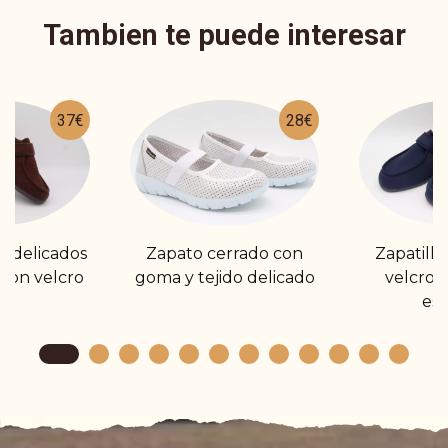
Tambien te puede interesar
37€
28€
es delicados
Zapato cerrado con
Zapatilla
con velcro
goma y tejido delicado
velcro 
esp