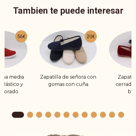
Tambien te puede interesar
56€
20€
cuña media
Zapatilla de señora con
Zapatil
elástico y
gomas con cuña
cerrada.
erforado
bo