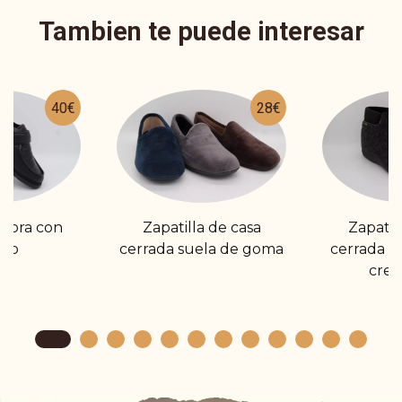
Tambien te puede interesar
40€
28€
ñora con
Zapatilla de casa
Zapatil
cro
cerrada suela de goma
cerrada t
crem