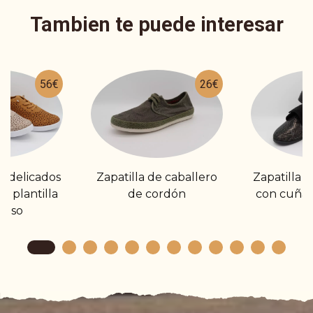
Tambien te puede interesar
56€
26€
es delicados
Zapatilla de caballero
Zapatilla p
y plantilla
de cordón
con cuña 
anso