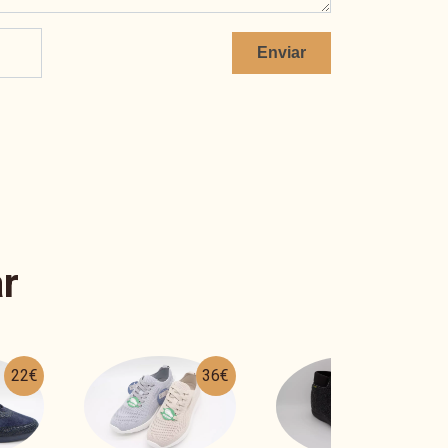
Enviar
r
36€
25€
42