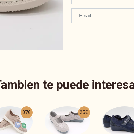
Tambien te puede interesa
25€
22€