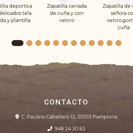
Zapatilla cerrada
Zapatilla de vestir
Zapatilla
de cuña y con
señora con
pies deli
velcro
velcro,goma y
blanda y 
cuña
con c
CONTACTO
C. Paulino Caballero 12, 31003 Pamplona
948 24 30 63