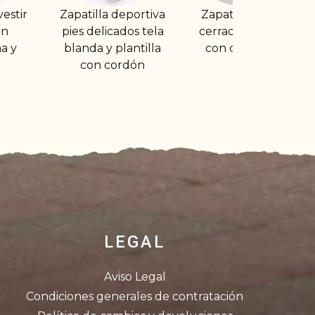
 deportiva
Zapatilla de casa
Zapatillas
cados tela
cerrada tipo bota
ortopedia velcro
plantilla
con cremallera
con ancho
ordón
especial
LEGAL
Aviso Legal
Condiciones generales de contratación