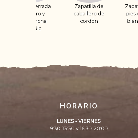
a
Zapatilla de
Zapatilla deportiva
caballero de
pies delicados tela
cordón
blanda y plantilla
HORARIO
LUNES - VIERNES
9:30-13:30 y 16:30-20:00