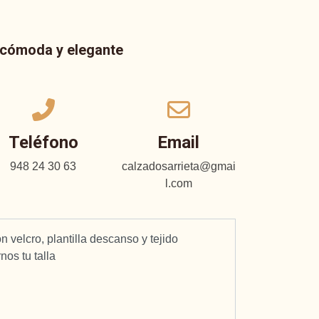
a cómoda y elegante
Teléfono
Email
948 24 30 63
calzadosarrieta@gmai
l.com