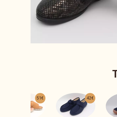
51€
42€