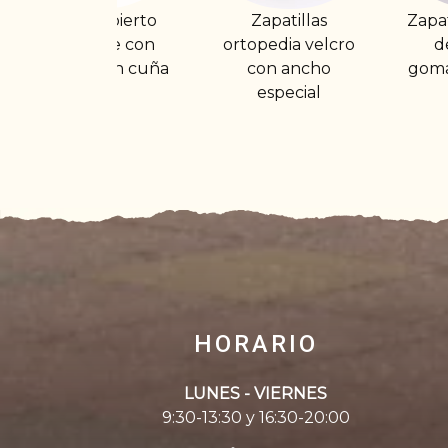
apato abierto
Zapatillas
Zapatilla c
egulable con
ortopedia velcro
de lona
lcro y con cuña
con ancho
gomas. Has
especial
HORARIO
LUNES - VIERNES
9:30-13:30 y 16:30-20:00