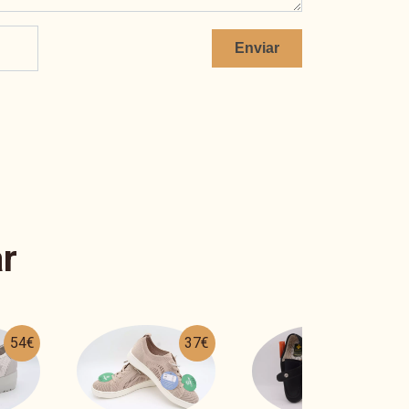
Enviar
r
37€
36€