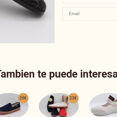
Tambien te puede interesa
20€
23€
54€