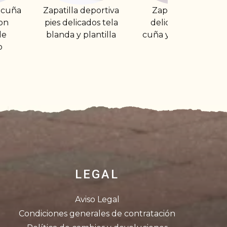
Zapatilla deportiva
Zapatilla pies
Za
pies delicados tela
delicados con
ce
blanda y plantilla
cuña y con velcro
LEGAL
Aviso Legal
Condiciones generales de contratación