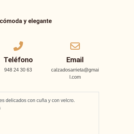
a cómoda y elegante
Teléfono
Email
948 24 30 63
calzadosarrieta@gmai
l.com