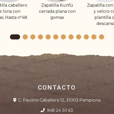
aballero
Zapatilla Kunfú
Zapatilla con cuña
 con
cerrada plana con
y velcro con
ta nº48
gomas
plantilla de
descanso
CONTACTO
C. Paulino Caballero 12, 31003 Pamplona
948 24 30 63