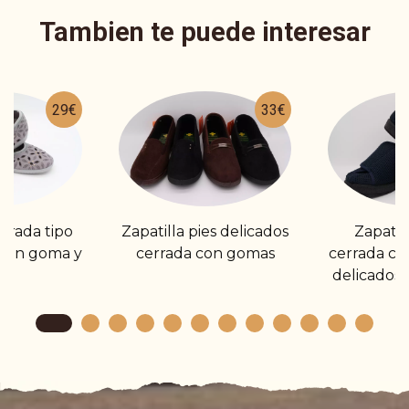
Tambien te puede interesar
29€
33€
errada tipo
Zapatilla pies delicados
Zapatil
con goma y
cerrada con gomas
cerrada con
ña
delicados