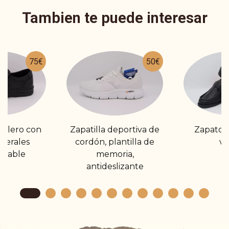
Tambien te puede interesar
75€
50€
allero con
Zapatilla deportiva de
Zapato 
terales
cordón, plantilla de
ve
meable
memoria,
antideslizante