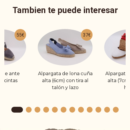
Tambien te puede interesar
55€
37€
 de ante
Alpargata de lona cuña
Alpargata 
n cintas
alta (6cm) con tira al
alta (7cm
talón y lazo
he