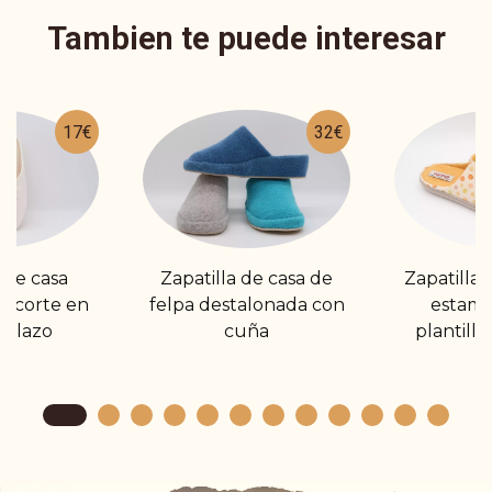
Tambien te puede interesar
17€
32€
 de casa
Zapatilla de casa de
Zapatilla
a corte en
felpa destalonada con
estam
n lazo
cuña
plantill