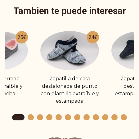
Tambien te puede interesar
25€
24€
 cerrada
Zapatilla de casa
Zapatill
xtraíble y
destalonada de punto
destal
ancha
con plantilla extraíble y
estampad
estampada