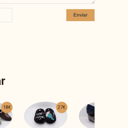
Enviar
r
27€
24€
23€