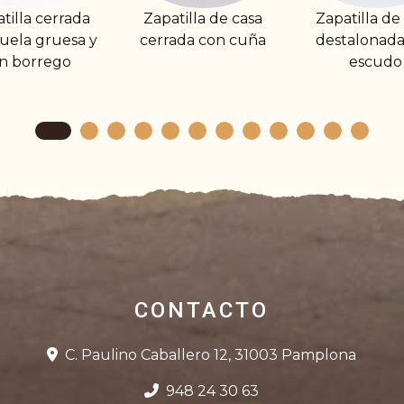
atilla de casa
Zapatilla de casa
Zapatilla d
rada con cuña
destalonada con
destalonad
escudo
suela de g
Dibujo pi
CONTACTO
C. Paulino Caballero 12, 31003 Pamplona
948 24 30 63