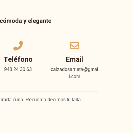
a cómoda y elegante
Teléfono
Email
948 24 30 63
calzadosarrieta@gmai
l.com