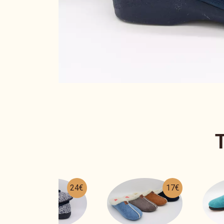
17€
22€