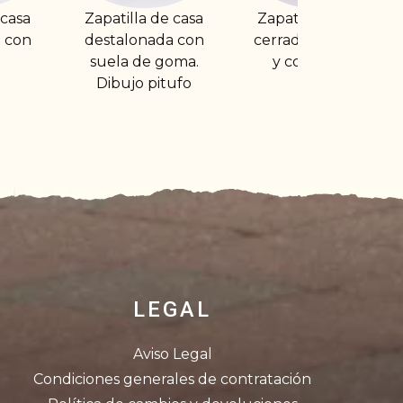
e casa
Zapatilla de casa
Zapatilla de casa
a con
cerrada con cuña
destalonada con
oma.
y con velcro
cuña con plantilla
tufo
de descanso
LEGAL
Aviso Legal
Condiciones generales de contratación