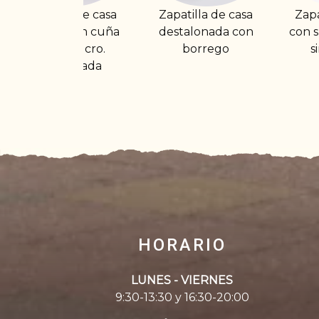
Zapatilla de casa
Zapatilla cerrada
Zap
destalonada con
con suela gruesa y
cer
borrego
sin borrego
HORARIO
LUNES - VIERNES
9:30-13:30 y 16:30-20:00