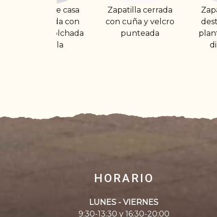
Zapatilla cerrada
Zapatilla de casa
Zap
con cuña y velcro
destalonada con
tip
punteada
plantilla descanso
dibujo hojas
HORARIO
LUNES - VIERNES
9:30-13:30 y 16:30-20:00