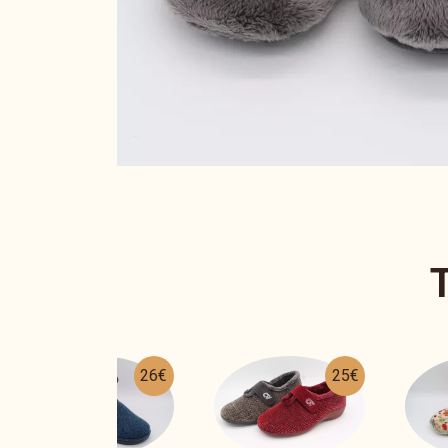
25€
23€