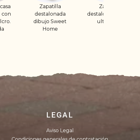
la
Zapatilla
Zapatilla de casa
ada
destalonada suela
destalonada con
weet
ultraligera
borrego
e
LEGAL
Aviso Legal
Condiciones generales de contratación