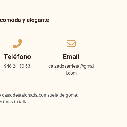
a cómoda y elegante
Teléfono
Email
948 24 30 63
calzadosarrieta@gmai
l.com