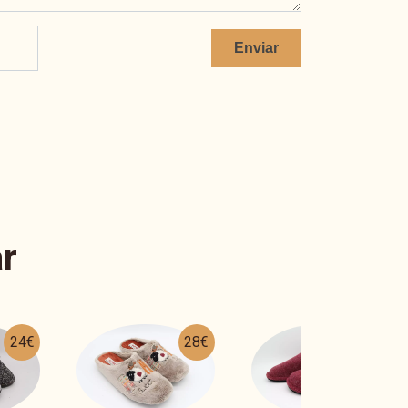
Enviar
r
28€
27€
17€