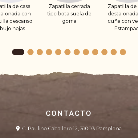
atilla cerrada
Zapatilla de casa
Zapatil
o bota suela de
destalonada con
destalon
goma
cuña con velcro.
dibujo S
Estampada
Hom
CONTACTO
C. Paulino Caballero 12, 31003 Pamplona