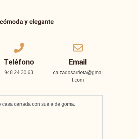
a cómoda y elegante
Teléfono
Email
948 24 30 63
calzadosarrieta@gmai
l.com