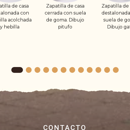
Zapatilla de casa
Zapatilla de casa
Zapati
cerrada con suela
destalonada con
desta
de goma. Dibujo
suela de goma.
suel
pitufo
Dibujo gato
CONTACTO