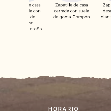
asa
Zapatilla de casa
Zapatilla de casa
con
cerrada con suela
destalonada con
de goma. Pompón
plantilla acolchada
y hebilla
oño
HORARIO