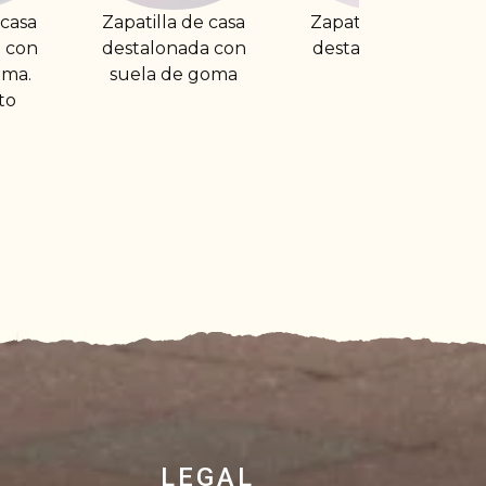
lla de casa
Zapatilla de casa
Zapatilla de c
lonada con
destalonada lisa
cerrada con su
a de goma
de goma. Borr
de lana
LEGAL