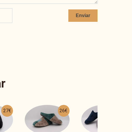
Enviar
r
26€
28€