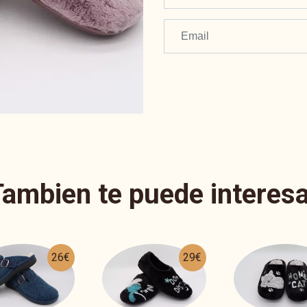
Tambien te puede interesa
29€
27€