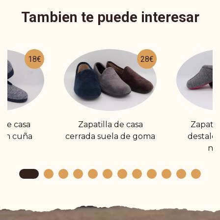
Tambien te puede interesar
18€
28€
 de casa
Zapatilla de casa
Zapatil
con cuña
cerrada suela de goma
destalo
nó