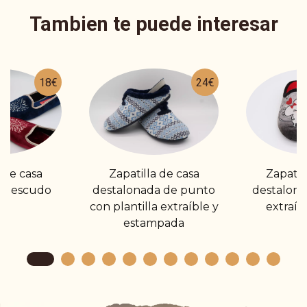
Tambien te puede interesar
18€
24€
 de casa
Zapatilla de casa
Zapatil
on escudo
destalonada de punto
destalonad
con plantilla extraíble y
extraíb
estampada