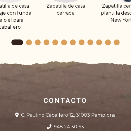
apatilla de casa
Zapatilla cerrada
Zapatilla 
cerrada
plantilla descanso
destalonad
New York
ultrali
calav
CONTACTO
C. Paulino Caballero 12, 31003 Pamplona
948 24 30 63