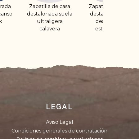
de casa
Zapatilla de casa
Zapatilla de casa
a suela
destalonada de
destalonada con
gera
descanso y
suela de goma.
era
estampada
Dibujo gamer
LEGAL
Aviso Legal
Condiciones generales de contratación