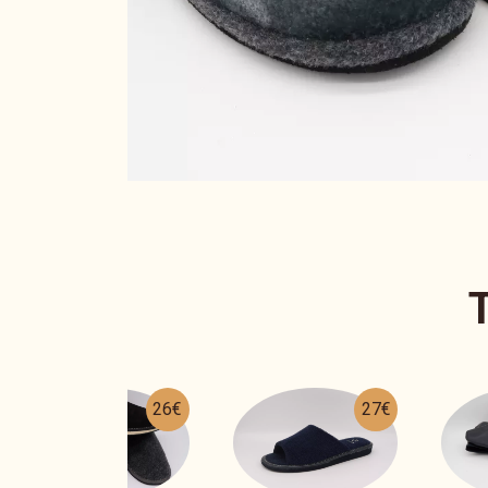
27€
64€