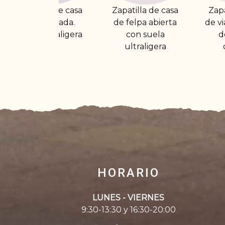
Zapatilla de casa
Zapatilla de casa
Z
de felpa abierta
de viaje con funda
con suela
de piel para
ultraligera
caballero
HORARIO
LUNES - VIERNES
9:30-13:30 y 16:30-20:00