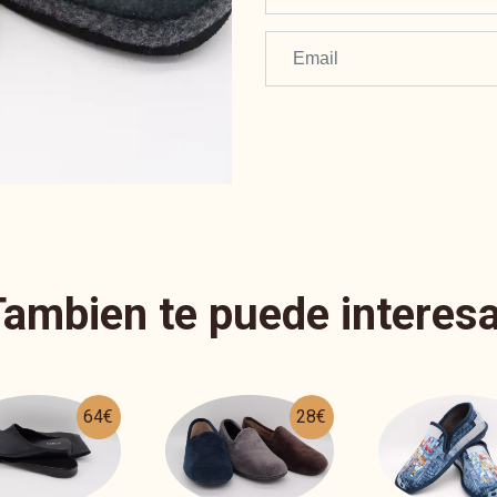
Tambien te puede interesa
28€
31€