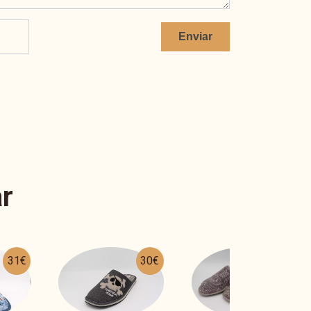
Enviar
r
30€
25€
26€