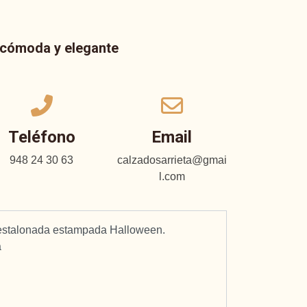
a cómoda y elegante
Teléfono
Email
948 24 30 63
calzadosarrieta@gmai
l.com