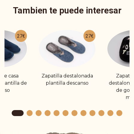
Tambien te puede interesar
27€
27€
 de casa
Zapatilla destalonada
Zapatil
plantilla de
plantilla descanso
destalona
anso
de gom
mo