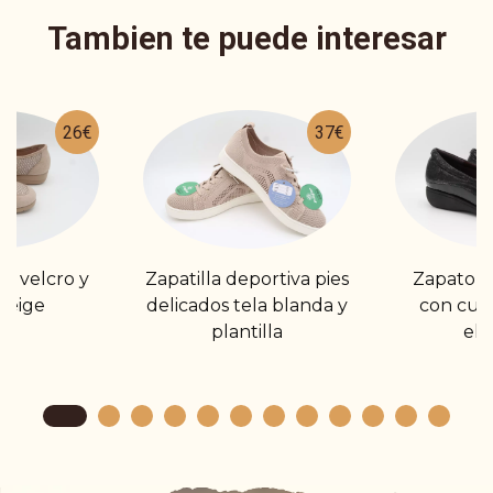
Tambien te puede interesar
26€
37€
on velcro y
Zapatilla deportiva pies
Zapato p
beige
delicados tela blanda y
con cuñ
plantilla
elá