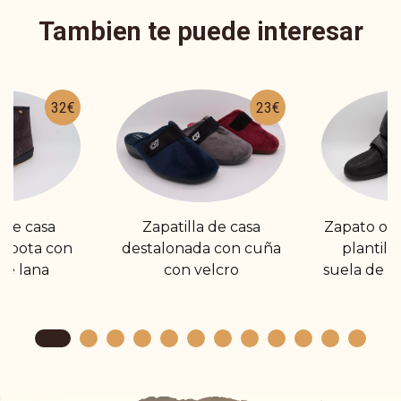
Tambien te puede interesar
32€
23€
 de casa
Zapatilla de casa
Zapato or
o bota con
destalonada con cuña
plantilla
De lana
con velcro
suela de g