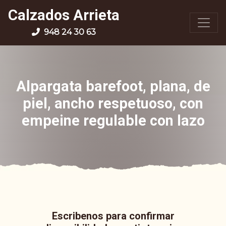
Calzados Arrieta
948 24 30 63
Alpargata barefoot, plana, de
piel, ancho respetuoso, con
empeine regulable con lazo
Escribenos para confirmar