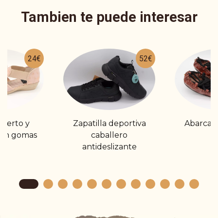
Tambien te puede interesar
24€
52€
bierto y
Zapatilla deportiva
Abarcas
con gomas
caballero
antideslizante