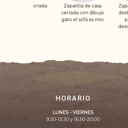
a
Zapatilla de casa
Zapatilla de casa
cerrada con dibujo
destalonada con
gato el sofá es mío
plantilla de
descanso. Dibujo
HORARIO
LUNES - VIERNES
9:30-13:30 y 16:30-20:00