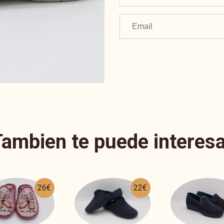
Tambien te puede interesa
22€
17€