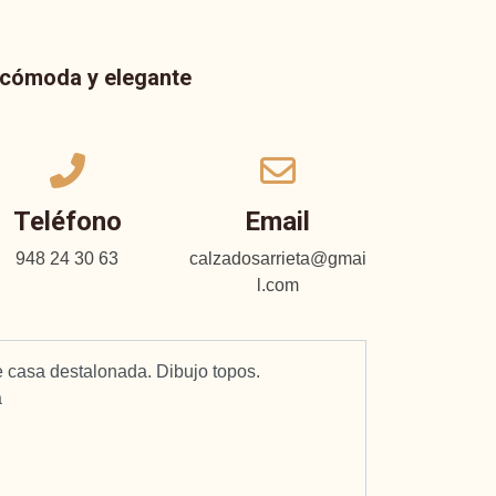
a cómoda y elegante
Teléfono
Email
948 24 30 63
calzadosarrieta@gmai
l.com