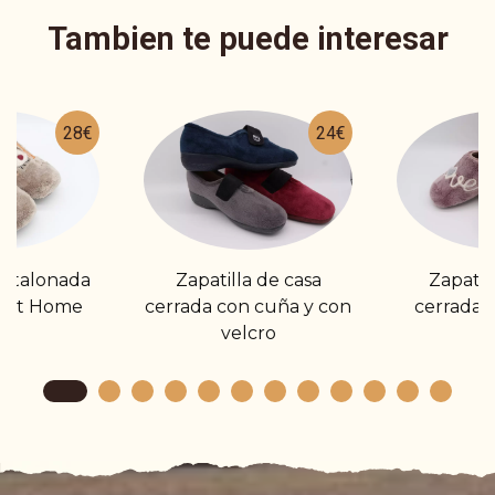
Tambien te puede interesar
28€
24€
estalonada
Zapatilla de casa
Zapatil
weet Home
cerrada con cuña y con
cerrada 
velcro