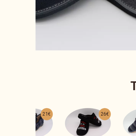
26€
17€