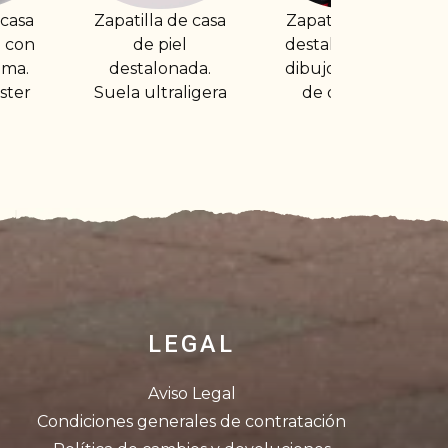
 de casa
Zapatilla de casa
Zapatilla de casa
iel
destalonada con
destalonada, suela
nada.
dibujo y plantilla
ultraligera
raligera
de descanso
LEGAL
Aviso Legal
Condiciones generales de contratación