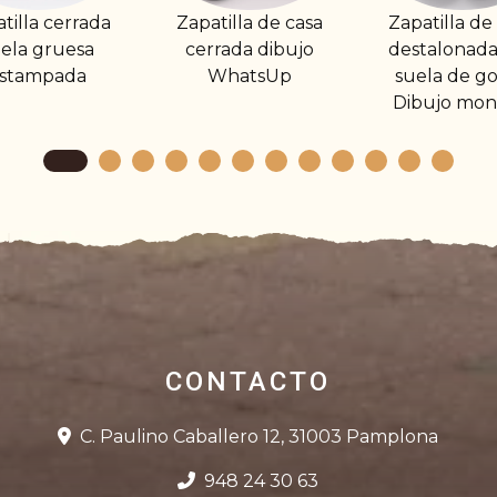
apatilla de casa
Zapatilla de casa
Zapatilla
cerrada dibujo
destalonada con
de p
WhatsUp
suela de goma.
destalo
Dibujo monster
Suela ult
CONTACTO
C. Paulino Caballero 12, 31003 Pamplona
948 24 30 63