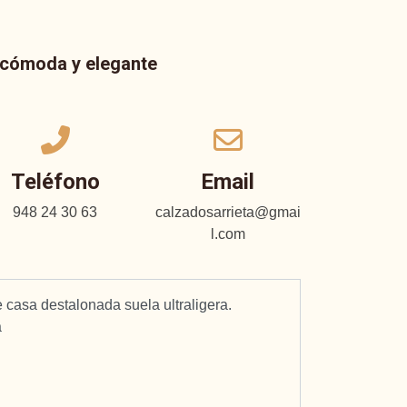
a cómoda y elegante
Teléfono
Email
948 24 30 63
calzadosarrieta@gmai
l.com