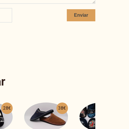
Enviar
r
38€
25€
28€