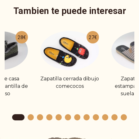
Tambien te puede interesar
28€
27€
 de casa
Zapatilla cerrada dibujo
Zapatil
plantilla de
comecocos
estampad
anso
suela u