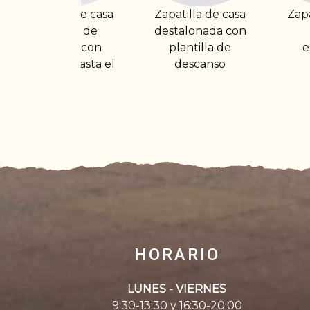
Zapatilla de casa
Zapatilla de casa
destalonada con
cerrada
plantilla de
estampada
pl
descanso
HORARIO
LUNES - VIERNES
9:30-13:30 y 16:30-20:00