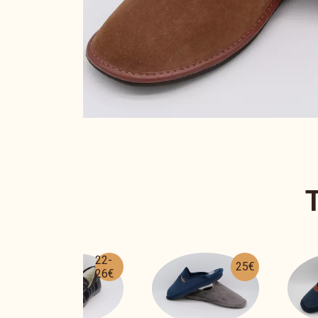
25€
20€