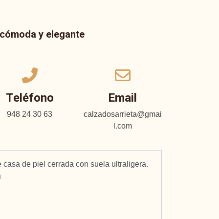
a cómoda y elegante
Teléfono
Email
948 24 30 63
calzadosarrieta@gmai
l.com