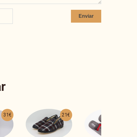
Enviar
r
21€
27€
28€