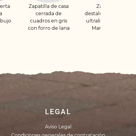
de casa
Zapatilla
Zapatilla de casa
a de
destalonada suela
cerrada con
n gris
ultraligera dibujo
plantilla de
de lana
Mario y Luigi
descanso
LEGAL
Aviso Legal
Condiciones generales de contratación