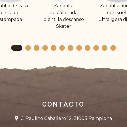
Zapatilla
Zapatilla abierta
Zapatilla 
destalonada
con suela
cerrad
antilla descanso
ultraligera dibujo
cuadros e
Skater
con forro 
CONTACTO
C. Paulino Caballero 12, 31003 Pamplona