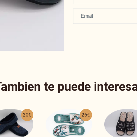
Tambien te puede interesa
26€
31€