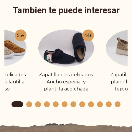
Tambien te puede interesar
56€
44€
es delicados
Zapatilla pies delicados.
Zapatilla
y plantilla
Ancho especial y
plantilla
anso
plantilla acolchada
tejido 